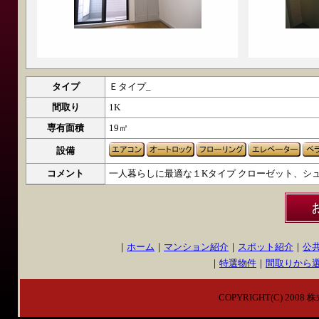
タイプ
Ｅタイプ_
間取り
1K
専有面積
19㎡
設備
コメント
一人暮らしに最適な１Kタイプ クローゼット、シ
｜
ホーム
｜
マンション紹介
｜
スポット紹介
｜
公
｜
特選物件
｜
間取りから
COPYRIGHT(C) 2008 